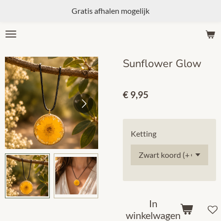
Gratis afhalen mogelijk
Ga
direct
naar
de
Sunflower Glow
hoofdinhoud
€ 9,95
Ketting
In
winkelwagen