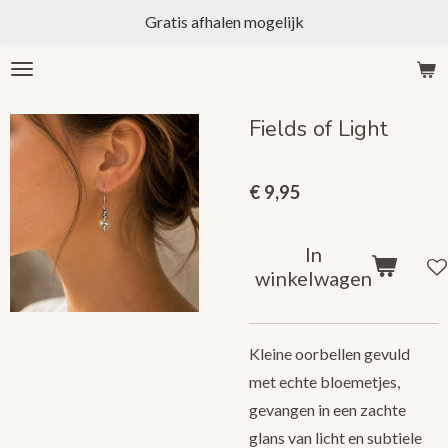
Gratis afhalen mogelijk
Ga
direct
naar
de
Fields of Light
hoofdinhoud
€ 9,95
In
winkelwagen
Kleine oorbellen gevuld
met echte bloemetjes,
gevangen in een zachte
glans van licht en subtiele