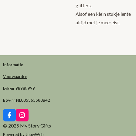
glitters.
Alsof een klein stukje lente
altijd met je meereist.
Informatie
Voorwaarden
kvk-nr 98988999
Btw-nr NL005365580B42
F
I
a
n
© 2025 My Story Gifts
c
s
e
t
Powered by
JouwWeb